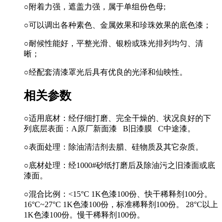
○附着力强，遮盖力强，属于单组份色母;
○可以调出各种素色、金属效果和珍珠效果的底色漆；
○耐候性能好，平整光滑、银粉或珠光排列均匀、清
晰；
○经配套清漆罩光后具有优良的光泽和仙映性。
相关参数
○适用底材：经仔细打磨、完全干燥的、状况良好的下
列底层表面：A原厂新面漆 B旧漆膜 C中途漆。
○表面处理：除油清洁剂去腊、硅物质及其它杂质。
○底材处理：经1000#砂纸打磨后及除油污之旧漆面或底
漆面。
○混合比例：<15°C 1K色漆100份、快干稀释剂100分。
16°C~27°C 1K色漆100份，标准稀释剂100份。 28°C以上
1K色漆100份。慢干稀释剂100份。