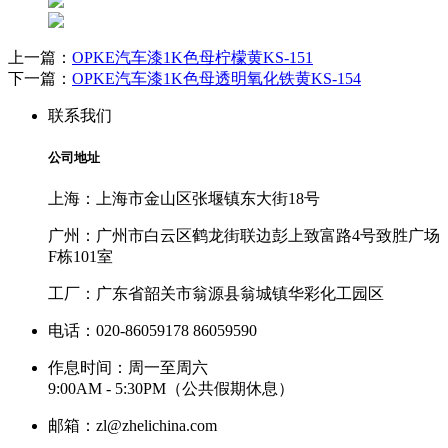
上一篇：
OPKE汽车漆1K色母柠檬黄KS-151
下一篇：
OPKE汽车漆1K色母透明氧化铁黄KS-154
联系我们
公司地址
上海：上海市金山区张堰镇东大街18号
广州：广州市白云区鹤龙街联边彭上致富路4号致胜广场
F栋101室
工厂：广东省韶关市翁源县翁城镇华彩化工园区
电话：020-86059178 86059590
作息时间：周一至周六
9:00AM - 5:30PM（公共假期休息）
邮箱：zl@zhelichina.com