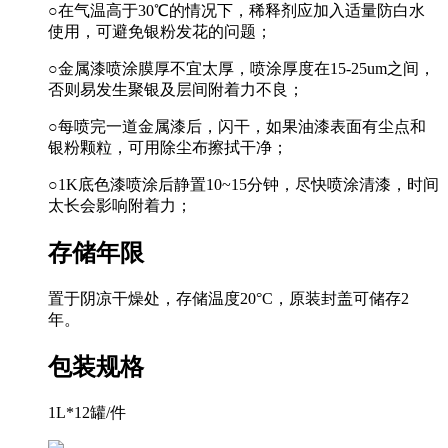
○在气温高于30℃的情况下，稀释剂应加入适量防白水
使用，可避免银粉发花的问题；
○金属漆喷涂膜厚不宜太厚，喷涂厚度在15-25um之间，
否则易发生聚银及层间附着力不良；
○每喷完一道金属漆后，闪干，如果油漆表面有尘点和
银粉颗粒，可用除尘布擦拭干净；
○1K底色漆喷涂后静置10~15分钟，尽快喷涂清漆，时间
太长会影响附着力；
存储年限
置于阴凉干燥处，存储温度20°C，原装封盖可储存2
年。
包装规格
1L*12罐/件