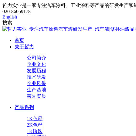
哲力实业是一家专注汽车涂料、工业涂料等产品的研发生产和
020-86059178
English
搜索
首页
关于哲力
公司简介
企业文化
发展历程
技术研发
企业风采
生产基地
荣誉资质
产品系列
1K色母
2K色母
1K珍珠