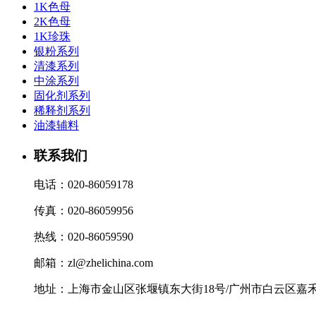
1K色母
2K色母
1K珍珠
银粉系列
清漆系列
中涂系列
固化剂系列
稀释剂系列
油漆辅料
联系我们
电话：020-86059178
传真：020-86059956
热线：020-86059590
邮箱：zl@zhelichina.com
地址：上海市金山区张堰镇东大街18号/广州市白云区嘉禾